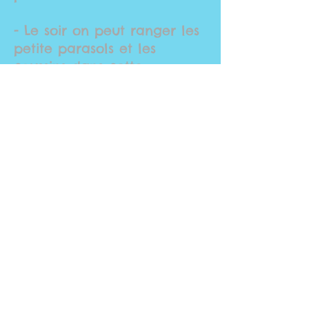
- Le soir on peut ranger les
petite parasols et les
coussins dans cette
chambre.
- Ici on a aussi une
entrée vers la terrasse et la
piscine.